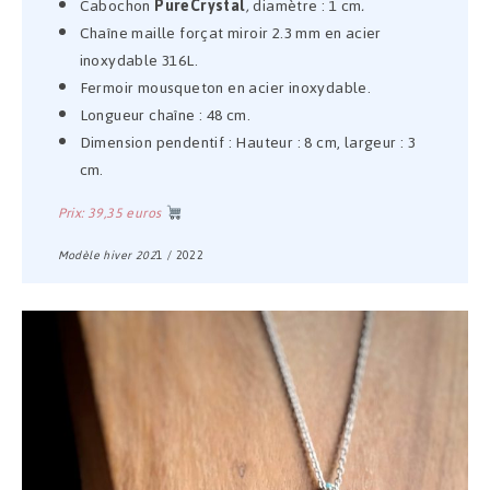
Cabochon
PureCrystal
,
diamètre : 1 cm
.
Chaîne maille forçat miroir 2.3 mm en acier
inoxydable 316L.
Fermoir mousqueton en acier inoxydable.
Longueur chaîne : 48 cm.
Dimension pendentif : Hauteur : 8 cm, largeur : 3
cm.
Prix: 39,35 euros
Modèle hiver 202
1 / 2022