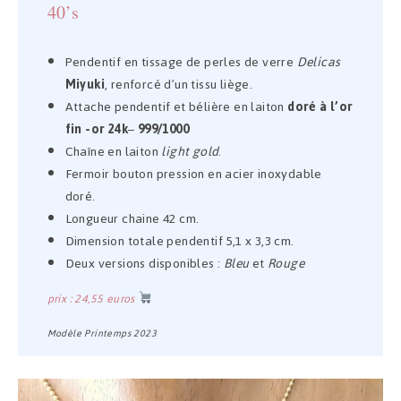
40’s
Pendentif en tissage de perles de verre
Delicas
Miyuki
, renforcé d’un tissu liège.
Attache pendentif et bélière en laiton
doré à l’or
fin
-or 24k
–
999/1000
Chaîne en laiton
light gold
.
Fermoir bouton pression en acier inoxydable
doré.
Longueur chaine 42 cm.
Dimension totale pendentif 5,1 x 3,3 cm.
Deux versions disponibles :
Bleu
et
Rouge
prix : 24,55 euros
Modèle Printemps 2023